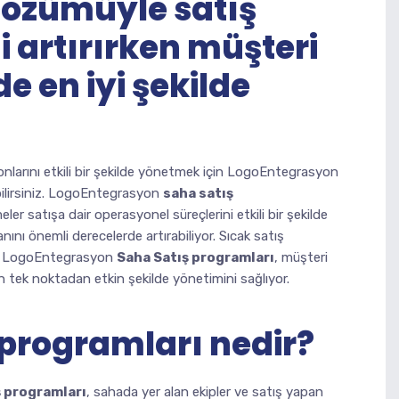
özümüyle satış
ni artırırken müşteri
de en iyi şekilde
!
onlarını etkili bir şekilde yönetmek için LogoEntegrasyon
bilirsiniz. LogoEntegrasyon
saha satış
ler satışa dair operasyonel süreçlerini etkili bir şekilde
anını önemli derecelerde artırabiliyor. Sıcak satış
lan LogoEntegrasyon
Saha Satış programları
, müşteri
n tek noktadan etkin şekilde yönetimini sağlıyor.
 programları nedir?
ş programları
, sahada yer alan ekipler ve satış yapan