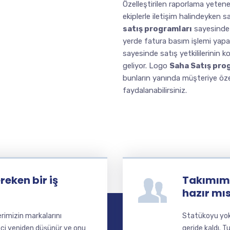
Özelleştirilen raporlama yeten
ekiplerle iletişim halindeyken sa
satış programları
sayesinde a
yerde fatura basım işlemi yapab
sayesinde satış yetkililerinin 
geliyor. Logo
Saha Satış pro
bunların yanında müşteriye öze
faydalanabilirsiniz.
eken bir iş
Takımımı
hazır mı
lerimizin markalarını
Statükoyu yok 
ci yeniden düşünür ve onu
geride kaldı. T