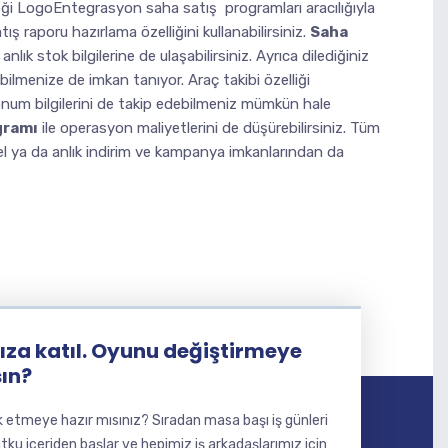
eği LogoEntegrasyon saha satış programları aracılığıyla
tış raporu hazırlama özelliğini kullanabilirsiniz.
Saha
nlık stok bilgilerine de ulaşabilirsiniz. Ayrıca dilediğiniz
ilmenize de imkan tanıyor. Araç takibi özelliği
konum bilgilerini de takip edebilmeniz mümkün hale
gramı
ile operasyon maliyetlerini de düşürebilirsiniz. Tüm
l ya da anlık indirim ve kampanya imkanlarından da
za katıl. Oyunu değiştirmeye
sın?
etmeye hazır mısınız? Sıradan masa başı iş günleri
utku içeriden başlar ve hepimiz iş arkadaşlarımız için