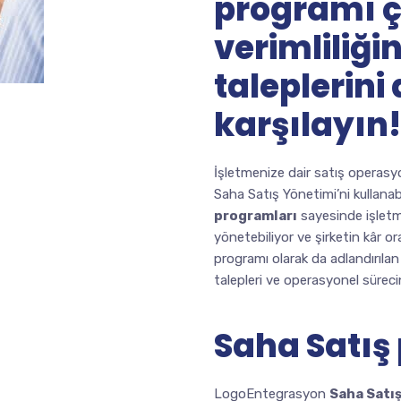
programı ç
verimliliği
taleplerini 
karşılayın
İşletmenize dair satış operasy
Saha Satış Yönetimi’ni kullana
programları
sayesinde işletme
yönetebiliyor ve şirketin kâr or
programı olarak da adlandırı
talepleri ve operasyonel süreci
Saha Satış
LogoEntegrasyon
Saha Satı