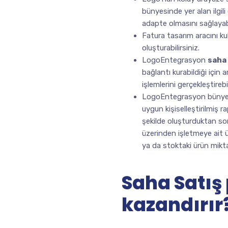
bünyesinde yer alan ilgili
adapte olmasını sağlayabi
Fatura tasarım aracını ku
oluşturabilirsiniz.
LogoEntegrasyon
saha 
bağlantı kurabildiği için 
işlemlerini gerçekleştirebil
LogoEntegrasyon bünyesin
uygun kişiselleştirilmiş r
şekilde oluşturduktan so
üzerinden işletmeye ait ür
ya da stoktaki ürün miktarı
Saha Satış 
kazandırır