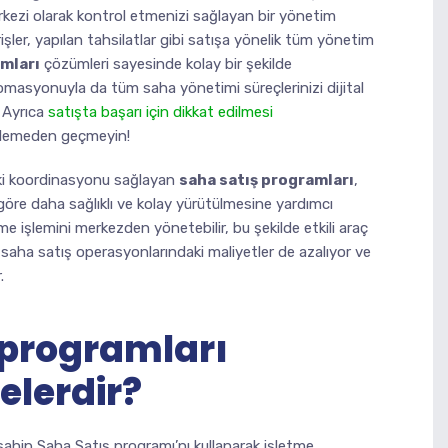
rkezi olarak kontrol etmenizi sağlayan bir yönetim
rişler, yapılan tahsilatlar gibi satışa yönelik tüm yönetim
mları
çözümleri sayesinde kolay bir şekilde
tomasyonuyla da tüm saha yönetimi süreçlerinizi dijital
. Ayrıca
satışta başarı için dikkat edilmesi
celemeden geçmeyin!
daki koordinasyonu sağlayan
saha satış programları
,
e göre daha sağlıklı ve kolay yürütülmesine yardımcı
leme işlemini merkezden yönetebilir, bu şekilde etkili araç
e saha satış operasyonlarındaki maliyetler de azalıyor ve
.
 programları
nelerdir?
ahip Saha Satış programı’nı kullanarak işletme