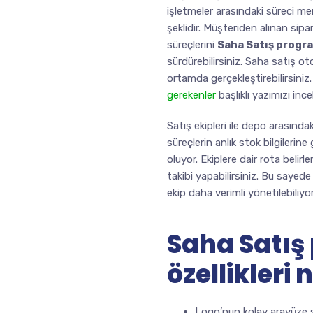
işletmeler arasındaki süreci me
şeklidir. Müşteriden alınan sipa
süreçlerini
Saha Satış progra
sürdürebilirsiniz. Saha satış o
ortamda gerçekleştirebilirsiniz
gerekenler
başlıklı yazımızı in
Satış ekipleri ile depo arasın
süreçlerin anlık stok bilgilerin
oluyor. Ekiplere dair rota belir
takibi yapabilirsiniz. Bu sayed
ekip daha verimli yönetilebiliyor
Saha Satış
özellikleri 
Logo’nun kolay arayüze s