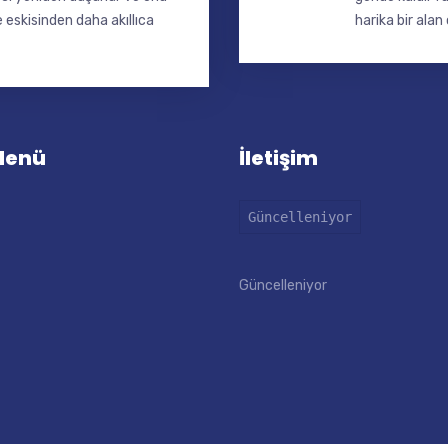
eskisinden daha akıllıca
harika bir ala
 Menü
İletişim
Güncelleniyor
Güncelleniyor